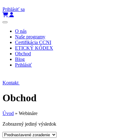
Prihlásiť sa
O nás
Naše programy
Certifikácia CCNI
ETICKÝ KÓDEX
Obchod
Blog
Prihlásiť
Kontakt
Obchod
Úvod
»
Webináre
Zobrazený jediný výsledok