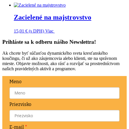
Zacielené na majstrovstvo
15,01
€
(s DPH)
Viac
Prihláste sa k odberu nášho Newslettra!
Ak chcete byť súčasťou dynamického sveta kresťanského
koučingu, či už ako záujemcovia alebo klienti, ste na správnom
mieste. Objavte možnosti, ako rásť a rozvíjať sa prostredníctvom
našich pravidelných aktivít a programov.
Meno
Priezvisko
E-mail
*