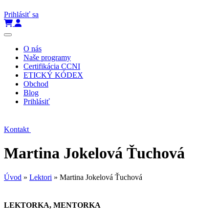
Prihlásiť sa
O nás
Naše programy
Certifikácia CCNI
ETICKÝ KÓDEX
Obchod
Blog
Prihlásiť
Kontakt
Martina Jokelová Ťuchová
Úvod
»
Lektori
»
Martina Jokelová Ťuchová
LEKTORKA, MENTORKA