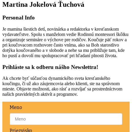
Martina Jokelová Ťuchová
Personal Info
Je mamina šiestich detí, novinárka a redaktorka v kresťanskom
vydavateľstve. Spolu s manželom vedie Rodinnú montessori škôlku
a organizuje semináre o výchove pre rodičov. Koučuje päť rokov a
pri koučovacom rozhovore často vníma, ako sa Boh starostlivo
dotýka koučovaného a v slobode a nehe sa mu približuje tam, kde
ho pustí a dovolí mu spolupracovať pri hľadaní plnosti života.
Prihláste sa k odberu nášho Newslettra!
Ak chcete byť súčasťou dynamického sveta kresťanského
koučingu, či už ako záujemcovia alebo klienti, ste na správnom
mieste. Objavte možnosti, ako rásť a rozvíjať sa prostredníctvom
našich pravidelných aktivít a programov.
Meno
Priezvisko