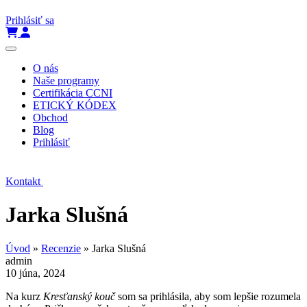
Prihlásiť sa
O nás
Naše programy
Certifikácia CCNI
ETICKÝ KÓDEX
Obchod
Blog
Prihlásiť
Kontakt
Jarka Slušná
Úvod
»
Recenzie
»
Jarka Slušná
admin
10 júna, 2024
Na kurz
Kresťanský kouč
som sa prihlásila, aby som lepšie rozumela