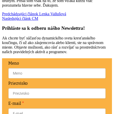
druhým. Prišla som však na to, že som vďaka kurzu viac
porozumela hlavne sebe. Ďakujem.
Predchádzajúci článok
Lenka Vallušová
Nasledujúci článk
CM
Prihláste sa k odberu nášho Newslettra!
Ak chcete byť súčasťou dynamického sveta kresťanského
koučingu, či už ako záujemcovia alebo klienti, ste na správnom
mieste. Objavte možnosti, ako rásť a rozvíjať sa prostredníctvom
našich pravidelných aktivít a programov.
Meno
Priezvisko
E-mail
*